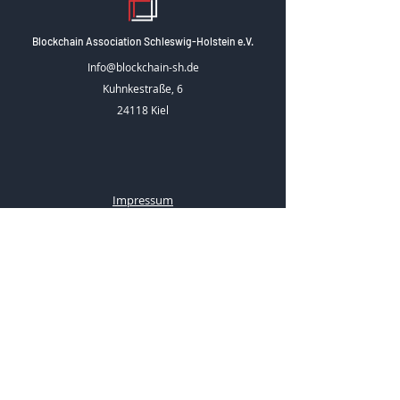
Blockchain Association Schleswig-Holstein e.V.
Info@blockchain-sh.de
Kuhnkestraße, 6
24118 Kiel
Impressum
Datenschutzerklärung
Satzung